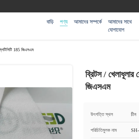
বাড়ি
পণ্য
আমাদের সম্পর্কে
আমাদের সাথে
যোগাযোগ
আল্লিটিসিটি 185 জিএসএম
ব্রিটস / খেলাধূলার
জিএসএম
উৎপত্তি স্থল
চীন
পরিচিতিমুলক নাম
SH