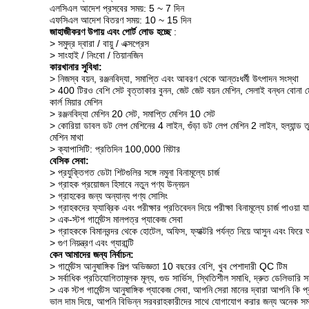
এলসিএল আদেশ প্রসবের সময়: 5 ~ 7 দিন
এফসিএল আদেশ বিতরণ সময়: 10 ~ 15 দিন
জাহাজীকরণ উপায় এবং পোর্ট লোড হচ্ছে
:
> সমুদ্র দ্বারা / বায়ু / এক্সপ্রেস
> সাংহাই / নিংবো / তিয়ানজিন
কারখানার সুবিধা:
> নিজস্ব বয়ন, রঞ্জনবিদ্যা, সমাপ্তি এবং আবরণ থেকে আন্তঃধর্মী উৎপাদন সংস্থা
> 400 টিরও বেশি সেট বৃত্তাকার বুনন, জেট জেট বয়ন মেশিন, সেলাই বন্ধন বোনা ম
কার্ল মিয়ার মেশিন
> রঞ্জনবিদ্যা মেশিন 20 সেট, সমাপ্তি মেশিন 10 সেট
> কোরিয়া ডাবল ডট লেপ মেশিনের 4 লাইন, গুঁড়া ডট লেপ মেশিন 2 লাইন, হল্যান্ড 
মেশিন মাথা
> ক্যাপাসিটি: প্রতিদিন 100,000 মিটার
বেসিক সেবা:
> প্রযুক্তিগত ডেটা শিটগুলির সঙ্গে নমুনা বিনামূল্যে চার্জ
> গ্রাহক প্রয়োজন হিসাবে নতুন পণ্য উন্নয়ন
> গ্রাহকের জন্য অন্যান্য পণ্য সোসিং
> গ্রাহকদের ফ্যাব্রিক এবং পরীক্ষার প্রতিবেদন দিয়ে পরীক্ষা বিনামূল্যে চার্জ পাওয়া যা
> এক-স্টপ গার্মেন্টস মালপত্র প্যাকেজ সেবা
> গ্রাহককে বিমানবন্দর থেকে হোটেল, অফিস, ফ্যাক্টরি পর্যন্ত নিয়ে আসুন এবং ফিরে
> গুণ নিয়ন্ত্রণ এবং গ্যারান্টি
কেন আমাদের জন্য নির্বাচন:
> গার্মেন্টস আনুষাঙ্গিক শিল্প অভিজ্ঞতা 10 বছরের বেশি, খুব পেশাদারী QC টিম
> সর্বাধিক প্রতিযোগিতামূলক মূল্য, গুড সার্ভিস, স্থিতিশীল সমাধি, দ্রুত ডেলিভারি সম
> এক স্টপ গার্মেন্টস আনুষাঙ্গিক প্যাকেজ সেবা, আপনি
সেরা মানের দ্বারা আপনি কি প
ভাল দাম দিয়ে, আপনি বিভিন্ন সরবরাহকারীদের সাথে যোগাযোগ করার জন্য অনেক সময