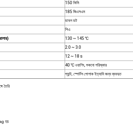
150 কিমি
185 জিএসএম
ডাবল ডট
পিএ
রোলার)
130 ~ 145 ℃
2.0 ~ 3.0
12 ~ 18 s
40 ℃ ওয়াশিং, শুকনো পরিষ্কার
প্যান্ট, স্পোর্টস পোশাক ইত্যাদি জন্য ব্যবহৃত
গে তৈরি
bag হয়