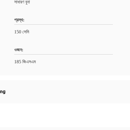
সাধারণ বুনা
প্রস্থ:
150 সেমি
ওজন:
185 জিএসএম
ing