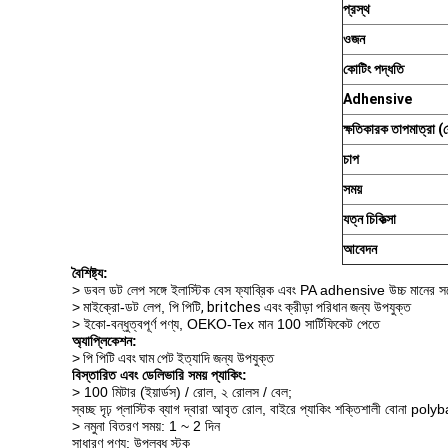
প্রস্থ
ওজন
কোটিং পদ্ধতি
Adhensive
ক্ষতিকারক তাপমাত্রা (
চাপ
সময়
যত্ন চিকিত্সা
আবেদন
বৈশিষ্ট্য:
> ডবল ডট লেপ সঙ্গে ইলাস্টিক বেস ফ্যাব্রিক এবং PA adhensive উচ্চ মানের সঙ্
>
মাইক্রো-ডট লেপ, পি
পিটি, britches এবং ক্রীড়া পরিধান
জন্য উপযুক্ত
> ইকো-বন্ধুত্বপূর্ণ পণ্য, OEKO-Tex মান 100 সার্টিফিকেট পেতে
অ্যাপ্লিকেশন:
>
পি
পিটি এবং ঘাম পেট ইত্যাদি
জন্য উপযুক্ত
বিস্তারিত এবং ডেলিভারি সময় প্যাকিং:
> 100 মিটার (ইয়ার্ডস) / রোল, ২ রোলস / বেল;
স্বচ্ছ দৃঢ় প্লাস্টিক ব্যাগ দ্বারা আবৃত রোল, বাইরে প্যাকিং শক্তিশালী বোনা poly
> নমুনা বিতরণ সময়: 1 ~ 2 দিন
সাধারণ পণ্য: উপলব্ধ স্টক