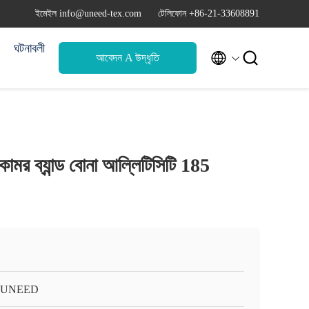
ইমেইল info@uneed-tex.com
টেলিফোন +86-21-33608891
ঘটনাবলী


আবেদন A উদ্ধৃতি
 কোমর ব্যান্ড বোনা আল্লিটিসিটি 185
-UNEED