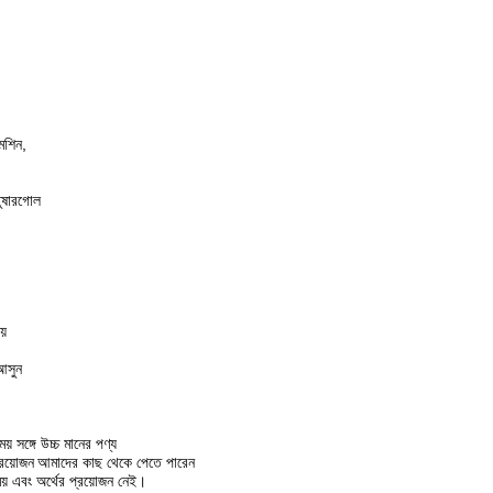
েশিন,
তুষারগোল
য়
 আসুন
য় সঙ্গে উচ্চ মানের পণ্য
্রয়োজন
আমাদের কাছ থেকে পেতে পারেন
় এবং অর্থের প্রয়োজন নেই।