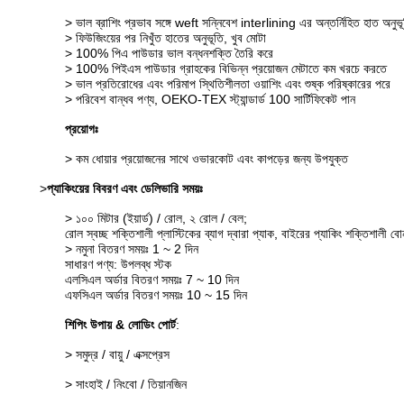
> ভাল ব্রাশিং প্রভাব সঙ্গে weft সন্নিবেশ interlining এর অন্তর্নিহিত হাত অনুভ
> ফিউজিংয়ের পর নিখুঁত হাতের অনুভূতি, খুব মোটা
> 100% পিএ পাউডার ভাল বন্ধনশক্তি তৈরি করে
> 100% পিইএস পাউডার গ্রাহকের বিভিন্ন প্রয়োজন মেটাতে কম খরচে করতে
> ভাল প্রতিরোধের এবং পরিমাপ স্থিতিশীলতা ওয়াশিং এবং শুষ্ক পরিষ্কারের পরে
> পরিবেশ বান্ধব পণ্য, OEKO-TEX স্ট্যান্ডার্ড 100 সার্টিফিকেট পান
প্রয়োগঃ
> কম ধোয়ার প্রয়োজনের সাথে ওভারকোট এবং কাপড়ের জন্য উপযুক্ত
>
প্যাকিংয়ের বিবরণ এবং ডেলিভারি সময়ঃ
> ১০০ মিটার (ইয়ার্ড) / রোল, ২ রোল / বেল;
রোল স্বচ্ছ শক্তিশালী প্লাস্টিকের ব্যাগ দ্বারা প্যাক, বাইরের প্যাকিং শক্তিশালী 
> নমুনা বিতরণ সময়ঃ 1 ~ 2 দিন
সাধারণ পণ্য: উপলব্ধ স্টক
এলসিএল অর্ডার বিতরণ সময়ঃ 7 ~ 10 দিন
এফসিএল অর্ডার বিতরণ সময়ঃ 10 ~ 15 দিন
শিপিং উপায় & লোডিং পোর্ট
:
> সমুদ্র / বায়ু / এক্সপ্রেস
> সাংহাই / নিংবো / তিয়ানজিন