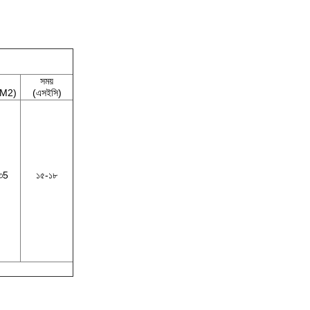
সময়
M2)
(এসইসি)
৩5
১৫-১৮