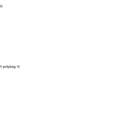
ূতি
বোনা polybag হয়