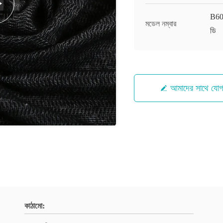
B60
মডেল নম্বার
ডি
আমাদের সাথে যো
কাঠামো: