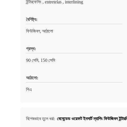
ইন্টারফেসিং , entretelas , interlining
বৈশিষ্ট্য:
ফিউজিবল, আঠালো
প্রস্থ:
90 সেমি, 150 সেমি
আঠালো:
পিএ
বেলেন্ডেড ওয়েফট ইনসার্ট ন্যাপিং ফিউজিবল ইন্টারল
বিশেষভাবে তুলে ধরা: