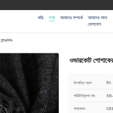
বাড়ি
পণ্য
আমাদের সম্পর্কে
আমাদের সাথে
যোগাযোগ
ন্টারলিনিং
ওভারকোট পোশাকের জ
উৎপত্তি স্থল
চীন
পরিচিতিমুলক নাম
SH
সাক্ষ্যদান
OEK