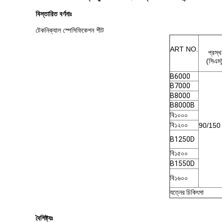
বিস্তারিত বর্ণনাঃ
টেকনিক্যাল স্পেসিফিকেশন শীট
ART NO.
প্রস্থ
(সিএম
B6000
B7000
B8000
B8000B
বি১০০০
বি১২০০
90/150
B1250D
বি১৫০০
B1550D
বি১৬০০
যত্নের চিকিৎসা
বৈশিষ্ট্যঃ