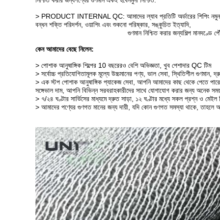
নিশ্চিত করার জন্য
পণ্যের গুণমান একই হবে
নমুনা নিশ্চিত.
> PRODUCT INTERNAL QC: আমাদের ল্যাব প্রতিটি অর্ডারের শিপিং নমুনা দি
বন্ধন শক্তি পরিদর্শন, ওয়াশিং এবং শুকনো পরিষ্কার, সঙ্কুচিত ইত্যাদি,
গুণমান নিশ্চিত করার জন্য
শিল্প মানদণ্ডে প
কেন আমাদের বেছে নিলেন:
> পোশাক আনুষাঙ্গিক শিল্পের 10 বছরেরও বেশি অভিজ্ঞতা, খুব পেশাদার QC টিম
> সর্বোচ্চ প্রতিযোগিতামূলক মূল্যে উচ্চমানের পণ্য, ভাল সেবা, স্থিতিশীল গুণমান, দ্
> এক স্টপ পোশাক আনুষাঙ্গিক প্যাকেজ সেবা, আপনি আমাদের কাছ থেকে পেতে পার
সঙ্গে
ভাল দাম, আপনি বিভিন্ন সরবরাহকারীদের সাথে যোগাযোগ করার জন্য অনেক সময়
> ৭/২৪ ঘণ্টার সার্ভিসের মাধ্যমে দ্রুত সাড়া, ১২ ঘণ্টার মধ্যে সকল প্রশ্ন ও মেই
> আমাদের পণ্যের গুণগত মানের জন্য দায়ী, যদি কোন গুণগত সমস্যা থাকে, তাহলে 