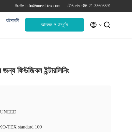
ইমেইল info@uneed-tex.com
টেলিফোন +86-21-33608891
ঘটনাবলী


আবেদন A উদ্ধৃতি
ন্য ফিউজিবল ইন্টারলিনিং
-UNEED
O-TEX standard 100