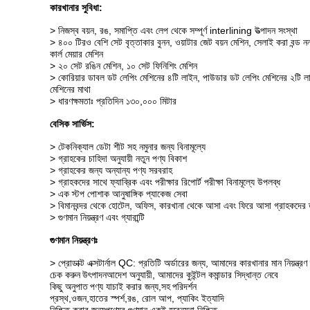
কারখানার সুবিধা:
> নিজস্ব বয়ন, রঙ, সমাপ্তি এবং লেপ থেকে সম্পূর্ণ interlining উত্পাদন সংস্থা
> ৪০০ টিরও বেশি সেট বৃত্তাকার বুনন, ওয়াটার জেট বয়ন মেশিন, সেলাই করা বন্ড ন
কার্ল মেয়ার মেশিন
> ২০ সেট রঙিন মেশিন, ১০ সেট ফিনিশিং মেশিন
> কোরিয়ার ডাবল ডট লেপিং মেশিনের ৪টি লাইন, পাউডার ডট লেপিং মেশিনের ২টি লাইন,
মেশিনের মাথা
> ধারণক্ষমতাঃ প্রতিদিন ১৩০,০০০ মিটার
বেসিক সার্ভিস:
> টেকনিক্যাল ডেটা শীট সহ নমুনার জন্য বিনামূল্যে
> গ্রাহকের চাহিদা অনুযায়ী নতুন পণ্য বিকাশ
> গ্রাহকের জন্য অন্যান্য পণ্য সরবরাহ
> গ্রাহকদের সাথে ফ্যাব্রিক এবং পরীক্ষার রিপোর্ট পরীক্ষা বিনামূল্যে উপলব্ধ
> এক স্টপ পোশাক আনুষাঙ্গিক প্যাকেজ সেবা
> বিমানবন্দর থেকে হোটেল, অফিস, কারখানা থেকে আসা এবং ফিরে আসা গ্রাহকদের ত
> গুণমান নিয়ন্ত্রণ এবং গ্যারান্টি
গুণমান নিয়ন্ত্রণঃ
> প্রোডাক্ট এক্সটার্নাল QC: প্রতিটি অর্ডারের জন্য, আমাদের কারখানার মান নিয়ন্ত
চেক করুন
উৎপাদন
আদেশ অনুযায়ী, আমাদের কুইন্টল কমান্ডার সিদ্ধান্ত নেবে
কিছু অনুপাত
পণ্য যাচাই করার জন্য,
সহ
পরিদর্শন
প্রস্থ
,
ওজন,
হাতের স্পর্শ,
রঙ, রোল আপ, প্যাকিং ইত্যাদি