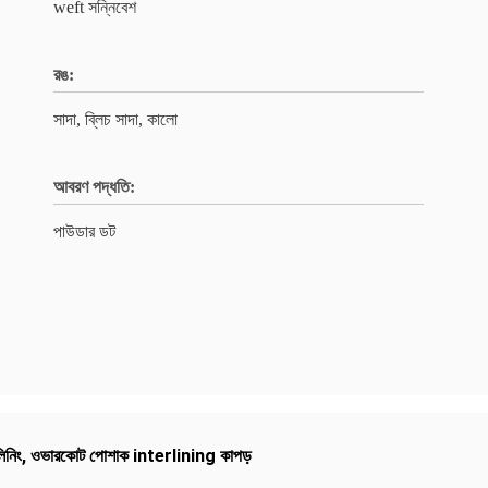
weft সন্নিবেশ
রঙ:
সাদা, ব্লিচ সাদা, কালো
আবরণ পদ্ধতি:
পাউডার ডট
িনিং
,
ওভারকোট পোশাক interlining কাপড়