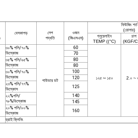
ফিউজিং শর্ত
(রোলার)
লেপ
ওজন
বেস
কাপড়
গ্লুয়েলাইন
চাপ
)
পদ্ধতি
(জিএসএম)
TEMP ((°C)
(KGF/C
60
৩০% পলি/৭০%
ভিস্কোজ
70
80
৩৫% পলি/৬৫%
ভিস্কোজ
80
100
৩০% পলি/৭০%
ভিস্কোজ
120
১২৫ ~ ১৫০
2.০ ~ 
পাউডার ডট
২৩% পলি/৭৭%
125
ভিস্কোস
140
২২%পলি/
৭৮%ভিস্কোজ
145
২০% পলি/৮০%
160
ভিস্কোজ
ড্রাই ক্লিনিং