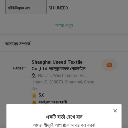
পরিচিতিমুলক নাম
SH-UNEED
আরো দেখুন
আমাদের সম্পর্কে
Shanghai Uneed Textile
Co.,Ltd প্রস্তুতকারক প্রোফাইল
No.511, West Tianmu Rd.,
Jingan D. 200070, Shanghai, China
,চীন
5.0
যাচাইকৃত সরবরাহকারী
একটি বার্তা রেখে যান
আরো দেখুন
আমরা শীঘ্রই আপনাকে আবার কল করব!