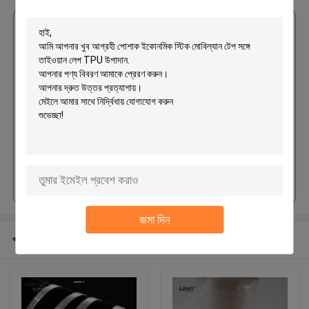
এর সেরা মূল্য পান
পোশাক ইকোনমিক স্টিক মোবিল্যান টেপ সঙ্গে
তাইওয়ান লেপ TPU উপাদান
চালিয়ে
জমা দিন
প্রস্তাবিত পণ্য