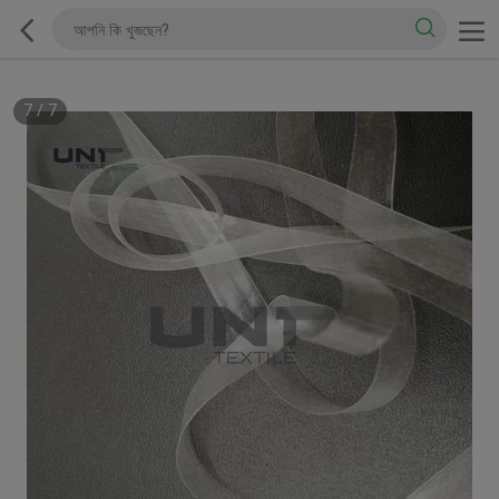
7
/
7