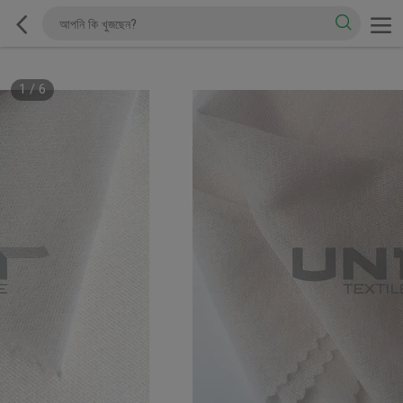
1
/
6