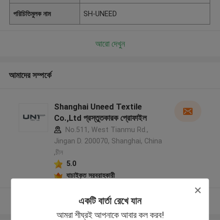
পরিচিতিমুলক নাম
SH-UNEED
আরো দেখুন
আমাদের সম্পর্কে
Shanghai Uneed Textile
Co.,Ltd প্রস্তুতকারক প্রোফাইল
No.511, West Tianmu Rd.,
Jingan D. 200070, Shanghai, China
,চীন
5.0
যাচাইকৃত সরবরাহকারী
একটি বার্তা রেখে যান
আরো দেখুন
আমরা শীঘ্রই আপনাকে আবার কল করব!