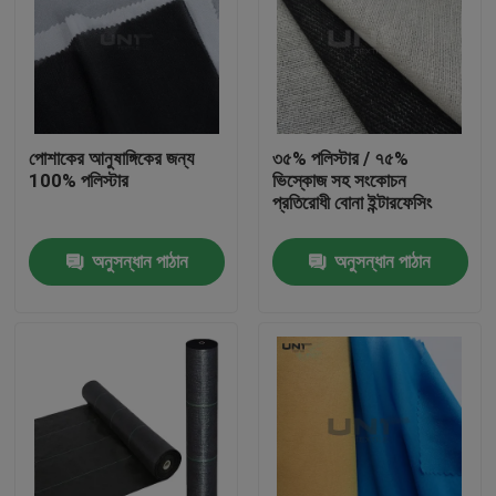
পোশাকের আনুষাঙ্গিকের জন্য
৩৫% পলিস্টার / ৭৫%
100% পলিস্টার
ভিস্কোজ সহ সংকোচন
প্রতিরোধী বোনা ইন্টারফেসিং
অনুসন্ধান পাঠান
অনুসন্ধান পাঠান
বাড়ি
পণ্য
আমাদের সম্পর্কে