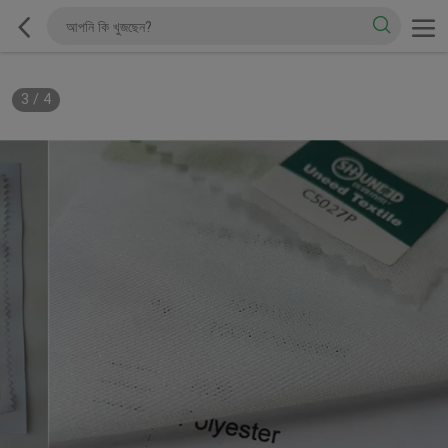
3
/
4