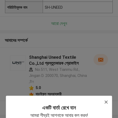
পরিচিতিমুলক নাম
SH-UNEED
আরো দেখুন
আমাদের সম্পর্কে
Shanghai Uneed Textile
Co.,Ltd প্রস্তুতকারক প্রোফাইল
No.511, West Tianmu Rd.,
Jingan D. 200070, Shanghai, China
,চীন
5.0
যাচাইকৃত সরবরাহকারী
একটি বার্তা রেখে যান
আরো দেখুন
আমরা শীঘ্রই আপনাকে আবার কল করব!