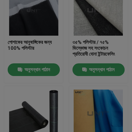
পোশাকের আনুষাঙ্গিকের জন্য
৩৫% পলিস্টার / ৭৫%
100% পলিস্টার
ভিস্কোজ সহ সংকোচন
প্রতিরোধী বোনা ইন্টারফেসিং
অনুসন্ধান পাঠান
অনুসন্ধান পাঠান
বাড়ি
পণ্য
আমাদের সম্পর্কে