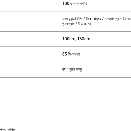
100 ভাগ পলেস্টার
নরম হ্যান্ডফিলিং / ইকো বান্ধব / চমৎকার প্রসার্য / 
পুনরুদ্ধার / উচ্চ মানের
100cm, 150cm
65 জিএসএম
কাঁধ প্যাড জন্য
লী শক্ত কাগজ