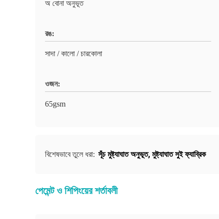
অ বোনা অনুভূত
রঙ:
সাদা / কালো / চারকোলা
ওজন:
65gsm
সূঁচ মুষ্ট্যাঘাত অনুভূত
,
মুষ্ট্যাঘাত সুই ফ্যাব্রিক
বিশেষভাবে তুলে ধরা:
পেমেন্ট ও শিপিংয়ের শর্তাবলী