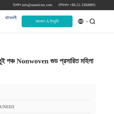
ইমেইল info@uneed-tex.com
টেলিফোন +86-21-33608891
ঘটনাবলী


আবেদন A উদ্ধৃতি
 সুই পঞ্চ Nonwoven গুড প্রসারিত মহিলা
-UNEED