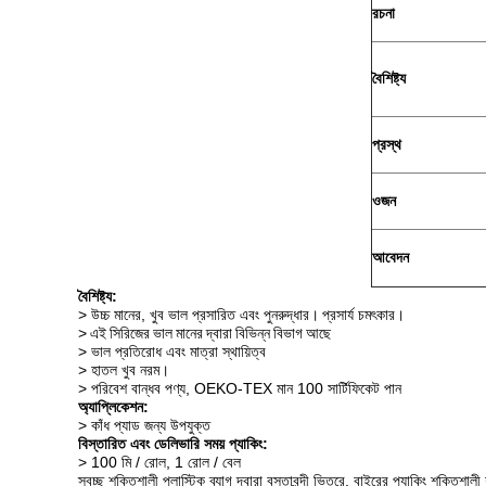
রচনা
বৈশিষ্ট্য
প্রস্থ
ওজন
আবেদন
বৈশিষ্ট্য:
> উচ্চ মানের, খুব ভাল প্রসারিত এবং পুনরুদ্ধার।
প্রসার্য চমৎকার।
>
এই সিরিজের ভাল মানের দ্বারা বিভিন্ন বিভাগ আছে
> ভাল প্রতিরোধ এবং মাত্রা স্থায়িত্ব
> হাতল খুব নরম।
> পরিবেশ বান্ধব পণ্য, OEKO-TEX মান 100 সার্টিফিকেট পান
অ্যাপ্লিকেশন:
> কাঁধ প্যাড জন্য উপযুক্ত
বিস্তারিত এবং ডেলিভারি সময় প্যাকিং:
> 100 মি / রোল, 1 রোল / বেল
স্বচ্ছ শক্তিশালী প্লাস্টিক ব্যাগ দ্বারা বস্তাবন্দী ভিতরে, বাইরের প্যাকিং শক্তিশা