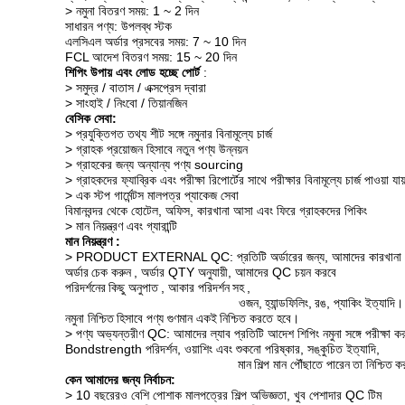
> নমুনা বিতরণ সময়: 1 ~ 2 দিন
সাধারন পণ্য: উপলব্ধ স্টক
এলসিএল অর্ডার প্রসবের সময়: 7 ~ 10 দিন
FCL আদেশ বিতরণ সময়: 15 ~ 20 দিন
শিপিং উপায় এবং লোড হচ্ছে পোর্ট
:
> সমুদ্র / বাতাস / এক্সপ্রেস দ্বারা
> সাংহাই / নিংবো / তিয়ানজিন
বেসিক সেবা:
> প্রযুক্তিগত তথ্য শীট সঙ্গে নমুনার বিনামূল্যে চার্জ
> গ্রাহক প্রয়োজন হিসাবে নতুন পণ্য উন্নয়ন
> গ্রাহকের জন্য অন্যান্য পণ্য sourcing
> গ্রাহকদের ফ্যাব্রিক এবং পরীক্ষা রিপোর্টের সাথে পরীক্ষার বিনামূল্যে চার্জ পাওয়া যায
> এক স্টপ গার্মেন্টস মালপত্র প্যাকেজ সেবা
বিমানবন্দর থেকে হোটেল, অফিস, কারখানা আসা এবং ফিরে গ্রাহকদের পিকিং
> মান নিয়ন্ত্রণ এবং গ্যারান্টি
মান নিয়ন্ত্রণ :
> PRODUCT EXTERNAL QC: প্রতিটি অর্ডারের জন্য, আমাদের কারখানা মানের
অর্ডার
চেক করুন
, অর্ডার QTY অনুযায়ী, আমাদের QC চয়ন করবে
পরিদর্শনের
কিছু অনুপাত
, আকার পরিদর্শন
সহ
,
ওজন,
হ্যান্ডফিলিং,
রঙ, প্যাকিং ইত্যাদি।
নমুনা নিশ্চিত
হিসাবে পণ্য গুণমান একই
নিশ্চিত করতে হবে।
> পণ্য অভ্যন্তরীণ QC: আমাদের ল্যাব প্রতিটি আদেশ শিপিং নমুনা সঙ্গে পরীক্ষা 
Bondstrength পরিদর্শন, ওয়াশিং এবং শুকনো পরিষ্কার, সঙ্কুচিত ইত্যাদি,
মান
শিল্প মান পৌঁছাতে পারেন
তা নিশ্চিত
ক
কেন আমাদের জন্য নির্বাচন:
> 10 বছরেরও বেশি পোশাক মালপত্রের শিল্প অভিজ্ঞতা, খুব পেশাদার QC টিম