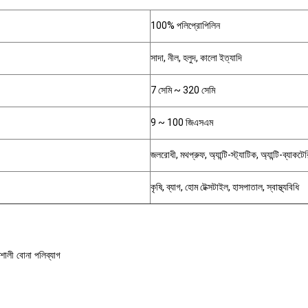
100% পলিপ্রোপিলিন
সাদা, নীল, হলুদ, কালো ইত্যাদি
7 সেমি ~ 320 সেমি
9 ~ 100 জিএসএম
জলরোধী, মথপ্রুফ, অ্যান্টি-স্ট্যাটিক, অ্যান্টি-ব্যাকটের
কৃষি, ব্যাগ, হোম টেক্সটাইল, হাসপাতাল, স্বাস্থ্যবিধি
িশালী বোনা পলিব্যাগ