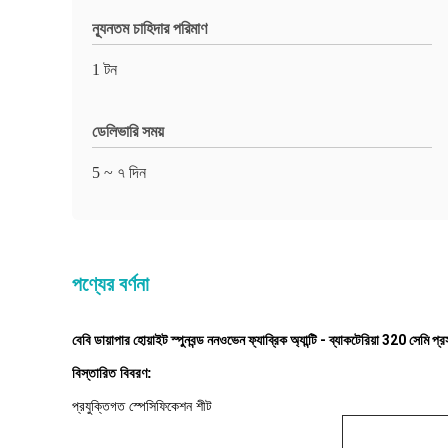
ন্যূনতম চাহিদার পরিমাণ
1 টন
ডেলিভারি সময়
5 ~ ৭ দিন
পণ্যের বর্ণনা
বেবি ডায়াপার হোয়াইট স্পুনবন্ড ননওভেন ফ্যাব্রিক অ্যান্টি - ব্যাকটেরিয়া 320 সেমি প্র
বিস্তারিত বিবরণ:
প্রযুক্তিগত স্পেসিফিকেশন শীট