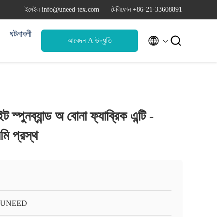
ইমেইল info@uneed-tex.com
টেলিফোন +86-21-33608891
ঘটনাবলী


আবেদন A উদ্ধৃতি
 স্পুনব্যান্ড অ বোনা ফ্যাব্রিক এন্টি -
মি প্রস্থ
-UNEED