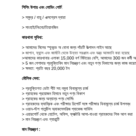
শিপিং উপায় এবং লোডিং পোর্ট
:
> সমুদ্র / বায়ু / এক্সপ্রেস দ্বারা
> সাংহাই/নিংবো/তিয়ানজিন
কারখানা সুবিধা:
> আমাদের মিলের স্পুনবন্ড অ বোনা জন্য পাঁচটি উত্পাদন লাইন আছে
>
জাপান, ফ্রান্স এবং জার্মানি থেকে উন্নত সরঞ্জাম এবং যন্ত্র আমদানি করা হয়েছে
>
আমাদের কারখানার এলাকা 15,000 বর্গ মিটারের বেশি, আমাদের 300 জন কর্মী 
> 5 জন পেশাদার প্রযুক্তিবিদ মান নিয়ন্ত্রণ এবং নতুন পণ্য বিকাশের জন্য কাজ কর
> ক্ষমতা: প্রতি বছর 20,000 টন
মৌলিক সেবা:
> প্রযুক্তিগত ডেটা শীট সহ নমুনা বিনামূল্যে চার্জ
> গ্রাহকের প্রয়োজন হিসাবে নতুন পণ্য বিকাশ
> গ্রাহকের জন্য অন্যান্য পণ্য সোর্সিং
> গ্রাহকদের ফ্যাব্রিক এবং পরীক্ষার রিপোর্ট সঙ্গে পরীক্ষার বিনামূল্যে চার্জ উপলব্ধ
> ওয়ান-স্টপ গার্মেন্টস অ্যাকসেসরিজ প্যাকেজ সার্ভিস
> এয়ারপোর্ট থেকে হোটেল, অফিস, ফ্যাক্টরি আসা-যাওয়া গ্রাহকদের পিক আপ করা
> মান নিয়ন্ত্রণ এবং গ্যারান্টি
মান নিয়ন্ত্রণ :