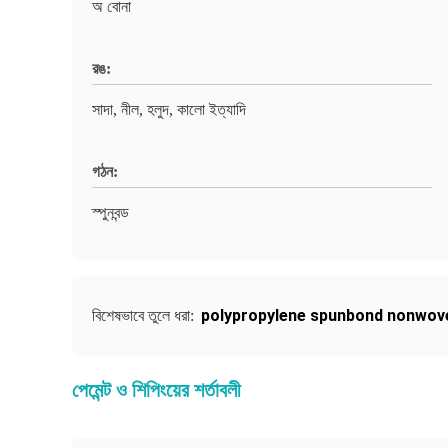
অ বোনা
রঙ:
সাদা, নীল, হলুদ, কালো ইত্যাদি
গঠন:
স্পুনবন্ড
polypropylene spunbond nonwove
বিশেষভাবে তুলে ধরা:
পেমেন্ট ও শিপিংয়ের শর্তাবলী