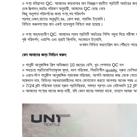
> পণ্য বহিরাগত QC: আমাদের কারখানার মান নিয়ন্ত্রণ ব্যতীত প্রতিটি অর্ডারের
চেক
উত্পাদন
,অর্ডার পরিমাণ অনুযায়ী, আমাদের QC বেছে নেবে
কিছু অনুপাত
পরিদর্শনের জন্য পণ্য,
সহ
পরিদর্শন
প্রস্থ
,
ওজন,
হাতের অনুভূতি,
রঙ, রোল করা, প্যাকিং ইত্যাদি।
নিশ্চিত করুন
পণ্যের মান একই হবে
নমুনা নিশ্চিত করা হয়েছে।
> পণ্য অভ্যন্তরীণ QC: আমাদের ল্যাব প্রতিটি অর্ডারের শিপিং নমুনা দিয়ে পরীক্ষা
পৃষ্ঠ পরিদর্শন, ওয়াশিং এবং ড্রাই ক্লিনিং, সংকোচন ইত্যাদি,
গুণমান নিশ্চিত করতে
শিল্প মান পৌঁছতে পারে
কেন আমাদের জন্য নির্বাচন করুন:
> গার্মেন্ট আনুষাঙ্গিক শিল্প অভিজ্ঞতা 10 বছরের বেশি, খুব পেশাদার QC দল
> সবচেয়ে প্রতিযোগিতামূলক মূল্য, ভাল পরিষেবা, স্থিতিশীল quaity, দ্রুত ডেলিভারি
> ওয়ান-স্টপ গার্মেন্টস আনুষাঙ্গিক প্যাকেজ পরিষেবা, আপনি আমাদের কাছ থেকে পেত
সঙ্গে
ভাল দাম, বিভিন্ন সরবরাহকারীদের সাথে যোগাযোগ করতে আপনার অনেক সময় এব
> 7/24 ঘন্টা পরিষেবা দ্বারা দ্রুত প্রতিক্রিয়া, সমস্ত প্রশ্ন এবং মেইলগুলি 12 ঘন
> আমাদের পণ্যের মানের জন্য দায়ী, যদি কোন মানের সমস্যা থাকে, তাহলে আমরা অব