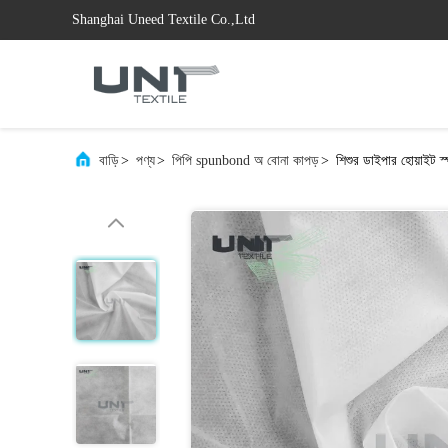
Shanghai Uneed Textile Co.,Ltd
বাড়ি
>
পণ্য
>
পিপি spunbond অ বোনা কাপড়
>
শিশুর ডাইপার হোয়াইট স্প