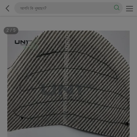
2
/
5