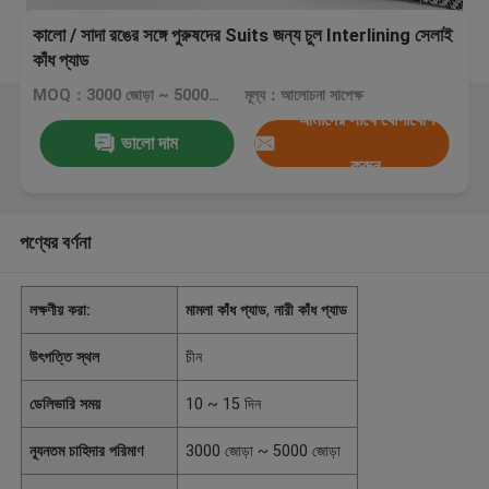
কালো / সাদা রঙের সঙ্গে পুরুষদের Suits জন্য চুল Interlining সেলাই
কাঁধ প্যাড
MOQ：3000 জোড়া ~ 5000 জোড়া
মূল্য：আলোচনা সাপেক্ষ
আমাদের সাথে যোগাযোগ
ভালো দাম
করুন
পণ্যের বর্ণনা
লক্ষণীয় করা:
মামলা কাঁধ প্যাড
,
নারী কাঁধ প্যাড
উৎপত্তি স্থল
চীন
ডেলিভারি সময়
10 ~ 15 দিন
ন্যূনতম চাহিদার পরিমাণ
3000 জোড়া ~ 5000 জোড়া