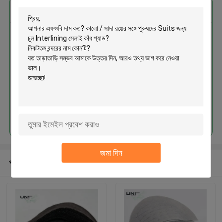
এর সেরা মূল্য পান
কালো / সাদা রঙের সঙ্গে পুরুষদের Suits জন্য
চুল Interlining সেলাই কাঁধ প্যাড
চালিয়ে
জমা দিন
প্রস্তাবিত পণ্য