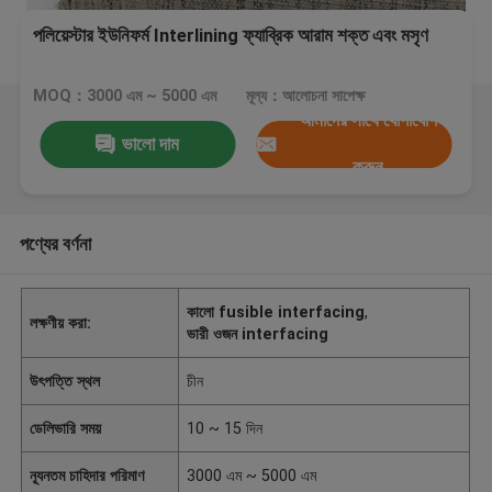
পলিয়েস্টার ইউনিফর্ম Interlining ফ্যাব্রিক আরাম শক্ত এবং মসৃণ
MOQ：3000 এম ~ 5000 এম
মূল্য：আলোচনা সাপেক্ষ
আমাদের সাথে যোগাযোগ
ভালো দাম
করুন
পণ্যের বর্ণনা
কালো fusible interfacing
,
লক্ষণীয় করা:
ভারী ওজন interfacing
উৎপত্তি স্থল
চীন
ডেলিভারি সময়
10 ~ 15 দিন
ন্যূনতম চাহিদার পরিমাণ
3000 এম ~ 5000 এম