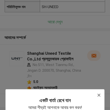
পরিচিতিমুলক নাম
SH-UNEED
আরো দেখুন
আমাদের সম্পর্কে
Shanghai Uneed Textile
Co.,Ltd প্রস্তুতকারক প্রোফাইল
No.511, West Tianmu Rd.,
Jingan D. 200070, Shanghai, China
,চীন
5.0
যাচাইকৃত সরবরাহকারী
একটি বার্তা রেখে যান
আরো দেখুন
আমরা শীঘ্রই আপনাকে আবার কল করব!