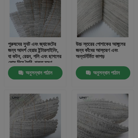
পুরুষদের স্যুট এবং জ্যাকেটের
উচ্চ স্তরের পোশাকের আঙ্গুলের
জন্য আদর্শ হেয়ার ইন্টারলাইনিং,
জন্য কাঁধের আস্তরণ এবং
যা কটন, রেয়ন, পলি এবং ছাগলের
অন্তর্নির্মিত কাপড়
লোম দিয়ে তৈরি, শক্ত মসৃণ
ইলাস্টিক হ্যান্ডফিলিং সহ
অনুসন্ধান পাঠান
অনুসন্ধান পাঠান
বাড়ি
পণ্য
আমাদের সম্পর্কে