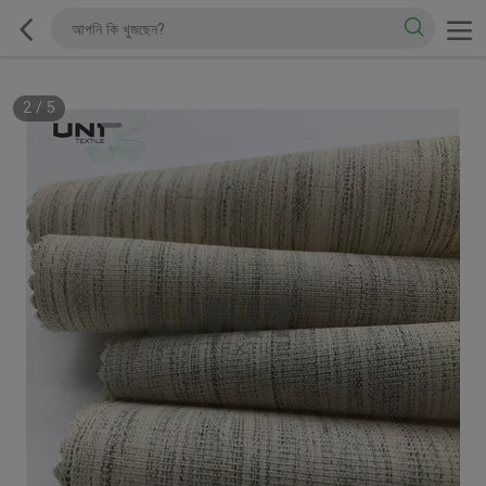
2
/
5