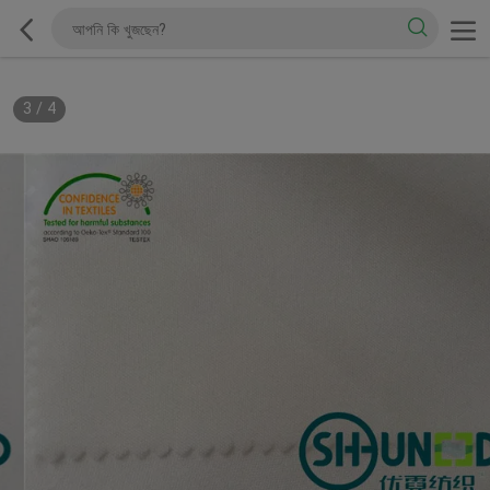
3
/
4