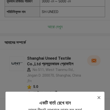
ন্যূনতম চাহিদার পরিমাণ
3000 এম ~ 5000 এম
পরিচিতিমুলক নাম
SH-UNEED
আরো দেখুন
আমাদের সম্পর্কে
Shanghai Uneed Textile
Co.,Ltd প্রস্তুতকারক প্রোফাইল
No.511, West Tianmu Rd.,
Jingan D. 200070, Shanghai, China
,চীন
5.0
যাচাইকৃত সরবরাহকারী
একটি বার্তা রেখে যান
আরো দেখুন
আমরা শীঘ্রই আপনাকে আবার কল করব!