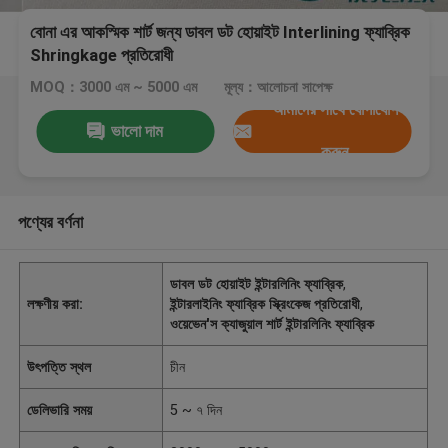
বোনা এর আকস্মিক শার্ট জন্য ডাবল ডট হোয়াইট Interlining ফ্যাব্রিক
Shringkage প্রতিরোধী
MOQ：3000 এম ~ 5000 এম
মূল্য：আলোচনা সাপেক্ষ
আমাদের সাথে যোগাযোগ
ভালো দাম
করুন
পণ্যের বর্ণনা
ডাবল ডট হোয়াইট ইন্টারলিনিং ফ্যাব্রিক
,
লক্ষণীয় করা:
ইন্টারলাইনিং ফ্যাব্রিক স্ক্রিংকেজ প্রতিরোধী
,
ওয়েভেন'স ক্যাজুয়াল শার্ট ইন্টারলিনিং ফ্যাব্রিক
উৎপত্তি স্থল
চীন
ডেলিভারি সময়
5 ~ ৭ দিন