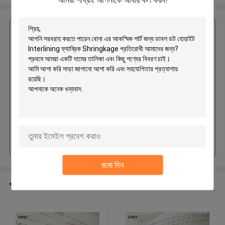
এর সেরা মূল্য পান
বোনা এর আকস্মিক শার্ট জন্য ডাবল ডট হোয়াইট
Interlining ফ্যাব্রিক Shringkage
প্রতিরোধী
চালিয়ে
জমা দিন
প্রস্তাবিত পণ্য