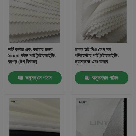
শার্ট কলার এবং কাফের জন্য
ডাবল ডট পিএ লেপ সহ
১০০% কটন শার্ট ইন্টারলাইনিং
পলিয়েস্টার শার্ট ইন্টারলাইনিং
কাপড় (টপ ফিউজ)
ম্যানচেস্ট এবং কলার
অনুসন্ধান পাঠান
অনুসন্ধান পাঠান
বাড়ি
পণ্য
আমাদের সম্পর্কে