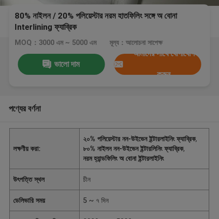
80% নাইলন / 20% পলিয়েস্টার নরম হাতফিলিং সঙ্গে অ বোনা
Interlining ফ্যাব্রিক
MOQ：3000 এম ~ 5000 এম
মূল্য：আলোচনা সাপেক্ষ
আমাদের সাথে যোগাযোগ
ভালো দাম
করুন
পণ্যের বর্ণনা
২০% পলিয়েস্টার নন-উইভেন ইন্টারলাইনিং ফ্যাব্রিক
,
লক্ষণীয় করা:
৮০% নাইলন নন-উইভেন ইন্টারলিনিং ফ্যাব্রিক
,
নরম হ্যান্ডফিলিং অ বোনা ইন্টারলাইনিং
উৎপত্তি স্থল
চীন
ডেলিভারি সময়
5 ~ ৭ দিন