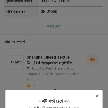
ন্যূনতম চাহিদার পরিমাণ
3000 এম ~ 5000 এম
পরিচিতিমুলক নাম
SH-UNEED
আরো দেখুন
আমাদের সম্পর্কে
Shanghai Uneed Textile
Co.,Ltd প্রস্তুতকারক প্রোফাইল
No.511, West Tianmu Rd.,
Jingan D. 200070, Shanghai, China
,চীন
5.0
যাচাইকৃত সরবরাহকারী
একটি বার্তা রেখে যান
আরো দেখুন
আমরা শীঘ্রই আপনাকে আবার কল করব!