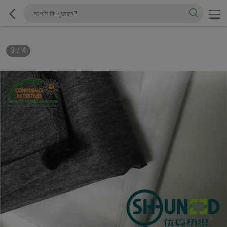
3
/
4