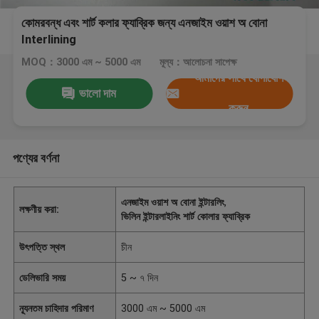
কোমরবন্ধ এবং শার্ট কলার ফ্যাব্রিক জন্য এনজাইম ওয়াশ অ বোনা
Interlining
MOQ：3000 এম ~ 5000 এম
মূল্য：আলোচনা সাপেক্ষ
আমাদের সাথে যোগাযোগ
ভালো দাম
করুন
পণ্যের বর্ণনা
এনজাইম ওয়াশ অ বোনা ইন্টারলিং
,
লক্ষণীয় করা:
ভিলিন ইন্টারলাইনিং শার্ট কোলার ফ্যাব্রিক
উৎপত্তি স্থল
চীন
ডেলিভারি সময়
5 ~ ৭ দিন
ন্যূনতম চাহিদার পরিমাণ
3000 এম ~ 5000 এম