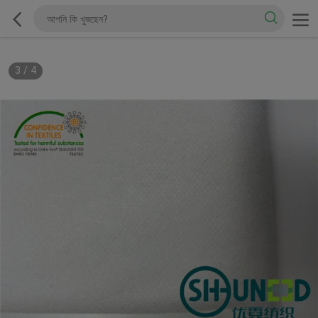
3
/
4