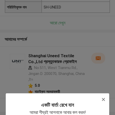
পরিচিতিমুলক নাম
SH-UNEED
আরো দেখুন
আমাদের সম্পর্কে
Shanghai Uneed Textile
Co.,Ltd প্রস্তুতকারক প্রোফাইল
No.511, West Tianmu Rd.,
Jingan D. 200070, Shanghai, China
,চীন
5.0
যাচাইকৃত সরবরাহকারী
একটি বার্তা রেখে যান
আরো দেখুন
আমরা শীঘ্রই আপনাকে আবার কল করব!