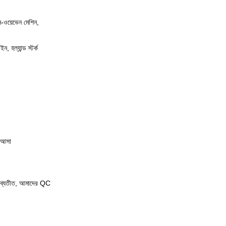
ন-ওয়েভেন মেশিন,
 হল্যান্ড স্টর্ক
ে আসা
্রণ ব্যতীত, আমাদের QC