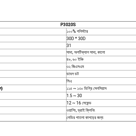
P3020S
১০০% পলিস্টার
30D * 30D
31
সাদা, অপটিক্যাল সাদা, কালো
৪৮, ৬০ ইঞ্চি
৩২ জিএসএম
ডাবল ডট
পিএ
ল)
১১৫ ~ ১৩০ ডিগ্রি সেলসিয়াস
1.5 ~ 30
12 ~ 16 সেকেন্ড
ওয়াশিং, ড্রাই ক্লিনিং
লেডির পাতলা কাপড়ের জন্য