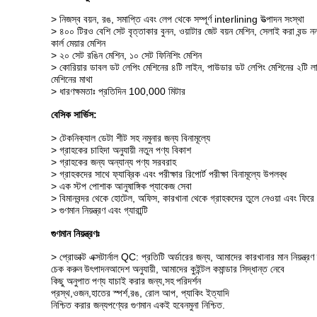
> নিজস্ব বয়ন, রঙ, সমাপ্তি এবং লেপ থেকে সম্পূর্ণ interlining উত্পাদন সংস্থা
> ৪০০ টিরও বেশি সেট বৃত্তাকার বুনন, ওয়াটার জেট বয়ন মেশিন, সেলাই করা বন্ড ন
কার্ল মেয়ার মেশিন
> ২০ সেট রঙিন মেশিন, ১০ সেট ফিনিশিং মেশিন
> কোরিয়ার ডাবল ডট লেপিং মেশিনের ৪টি লাইন, পাউডার ডট লেপিং মেশিনের ২টি লাইন,
মেশিনের মাথা
> ধারণক্ষমতাঃ প্রতিদিন 100,000 মিটার
বেসিক সার্ভিস:
> টেকনিক্যাল ডেটা শীট সহ নমুনার জন্য বিনামূল্যে
> গ্রাহকের চাহিদা অনুযায়ী নতুন পণ্য বিকাশ
> গ্রাহকের জন্য অন্যান্য পণ্য সরবরাহ
> গ্রাহকদের সাথে ফ্যাব্রিক এবং পরীক্ষার রিপোর্ট পরীক্ষা বিনামূল্যে উপলব্ধ
> এক স্টপ পোশাক আনুষাঙ্গিক প্যাকেজ সেবা
> বিমানবন্দর থেকে হোটেল, অফিস, কারখানা থেকে গ্রাহকদের তুলে নেওয়া এবং ফির
> গুণমান নিয়ন্ত্রণ এবং গ্যারান্টি
গুণমান নিয়ন্ত্রণঃ
> প্রোডাক্ট এক্সটার্নাল QC: প্রতিটি অর্ডারের জন্য, আমাদের কারখানার মান নিয়ন্ত
চেক করুন
উৎপাদন
আদেশ অনুযায়ী, আমাদের কুইন্টল কমান্ডার সিদ্ধান্ত নেবে
কিছু অনুপাত
পণ্য যাচাই করার জন্য,
সহ
পরিদর্শন
প্রস্থ
,
ওজন,
হাতের স্পর্শ,
রঙ, রোল আপ, প্যাকিং ইত্যাদি
নিশ্চিত করার জন্য
পণ্যের গুণমান একই হবে
নমুনা নিশ্চিত.