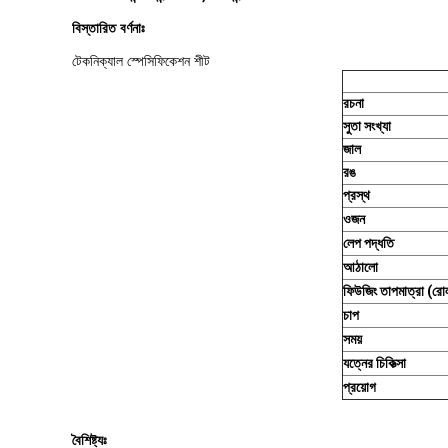
বিস্তারিত বর্ণনাঃ
টেকনিক্যাল স্পেসিফিকেশন শীট
রচনা
সুতা সংখ্যা
জাল
রঙ
প্রস্থ
ওজন
লেপ পদ্ধতি
আঠালো
ফিউজিং তাপমাত্রা (রো
চাপ
সময়
যত্নের চিকিত্সা
প্রয়োগ
বৈশিষ্ট্যঃ