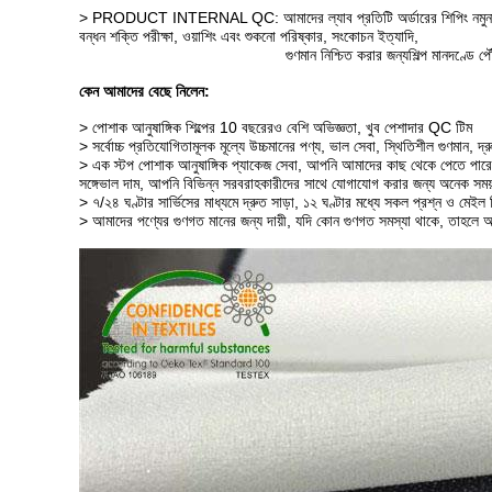
> PRODUCT INTERNAL QC: আমাদের ল্যাব প্রতিটি অর্ডারের শিপিং নমুনা দি
বন্ধন শক্তি পরীক্ষা, ওয়াশিং এবং শুকনো পরিষ্কার, সংকোচন ইত্যাদি,
গুণমান নিশ্চিত করার জন্য
শিল্প মানদণ্ডে প
কেন আমাদের বেছে নিলেন:
> পোশাক আনুষাঙ্গিক শিল্পের 10 বছরেরও বেশি অভিজ্ঞতা, খুব পেশাদার QC টিম
> সর্বোচ্চ প্রতিযোগিতামূলক মূল্যে উচ্চমানের পণ্য, ভাল সেবা, স্থিতিশীল গুণমান, দ্
> এক স্টপ পোশাক আনুষাঙ্গিক প্যাকেজ সেবা, আপনি আমাদের কাছ থেকে পেতে পার
সঙ্গে
ভাল দাম, আপনি বিভিন্ন সরবরাহকারীদের সাথে যোগাযোগ করার জন্য অনেক সময়
> ৭/২৪ ঘণ্টার সার্ভিসের মাধ্যমে দ্রুত সাড়া, ১২ ঘণ্টার মধ্যে সকল প্রশ্ন ও মেই
> আমাদের পণ্যের গুণগত মানের জন্য দায়ী, যদি কোন গুণগত সমস্যা থাকে, তাহলে 