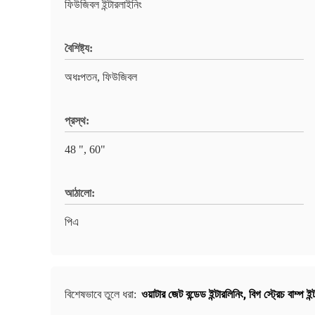
ফিউজিবল ইন্টারলাইনিং
বৈশিষ্ট্য:
অধঃপতন, ফিউজিবল
প্রস্থ:
48 ", 60"
আঠালো:
পিএ
ওয়াটার জেট বন্ডেড ইন্টারলিনিং
,
বিগ স্ট্রেচ বাম্প ইন
বিশেষভাবে তুলে ধরা: