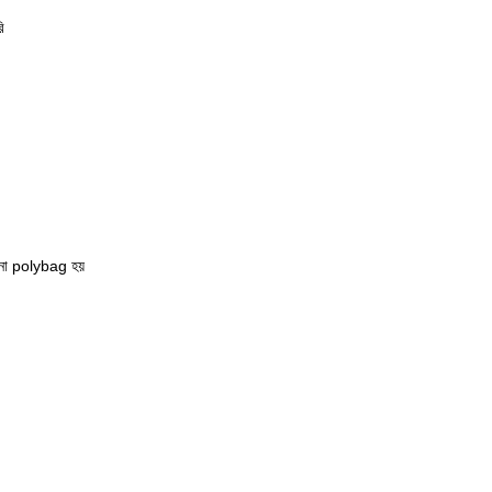
ি
বোনা polybag হয়