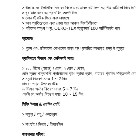
> উচ্চ মানের ইলাস্টিক বেস ফ্যাব্রিক এবং ডাবল ডট লেপ সহ পিএ আঠালো দিয়ে তৈর
> খুব ভাল এবং বড় প্রসারিত weft দিক
> কোন স্ট্রাইক ফিরে এবং মাধ্যমে
> ভাল প্রতিরোধের এবং ধোয়া পরে আকার স্থিতিশীলতা
> পরিবেশ বান্ধব পণ্য, OEKO-TEX স্ট্যান্ডার্ড 100 সার্টিফিকেট পান
প্রয়োগঃ
> পুরুষ এবং মহিলাদের পোশাকের জন্য বড় প্রসারিত কাপড়ের জন্য উপযুক্ত
প্যাকিংয়ের বিবরণ এবং ডেলিভারি সময়ঃ
> ১০০ মিটার (ইয়ার্ড) / রোল, ২ রোল / বেইল;
রোল স্বচ্ছ শক্তিশালী প্লাস্টিকের ব্যাগ দ্বারা প্যাক, বাইরের প্যাকিং শক্তিশালী 
> নমুনা বিতরণ সময়ঃ 1 ~ 2 দিন
সাধারণ পণ্য: উপলব্ধ স্টক
এলসিএল অর্ডার বিতরণ সময়ঃ 5 ~ 7 দিন
এফসিএল অর্ডার বিতরণ সময়ঃ 10 ~ 15 দিন
শিপিং উপায় & লোডিং পোর্ট
:
> সমুদ্র / বায়ু / এক্সপ্রেস
> সাংহাই / নিংবো / তিয়ানজিন
কারখানার সুবিধা: