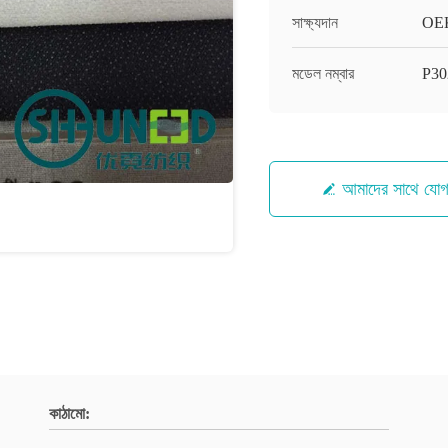
সাক্ষ্যদান
OEK
মডেল নম্বার
P30
আমাদের সাথে যো
কাঠামো: