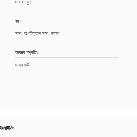
সাধারণ বুনা
রঙ:
সাদা, অপটিক্যাল সাদা, কালো
আবরণ পদ্ধতি:
ডাবল ডট
্টারলাইনিং