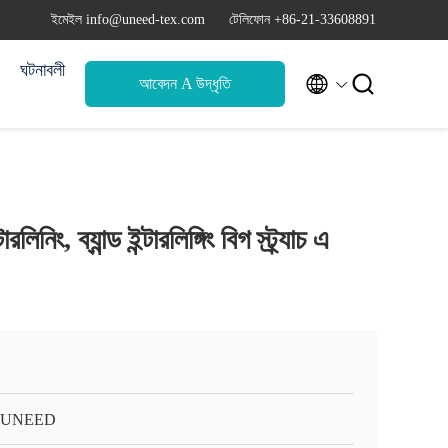
ইমেইল info@uneed-tex.com
টেলিফোন +86-21-33608891
ঘটনাবলী


আবেদন A উদ্ধৃতি
ারলিনিং, ব্যান্ড ইন্টারলিঙ্গিং বিগ স্ট্র্যাচ এ
-UNEED