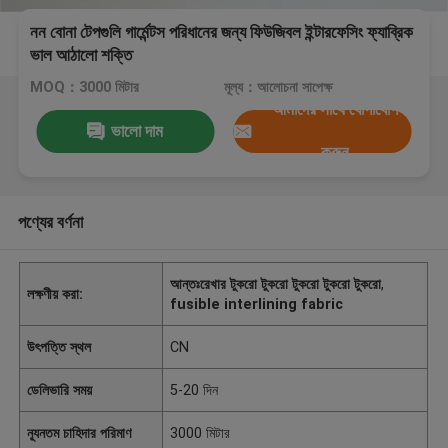
নন বোনা টেপগুলি গার্মেন্টস পরিধানের জন্য ফিউজিবল ইন্টারফেসিং ফ্যাব্রিক
ভাল আঠালো শক্তি
MOQ：3000 মিটার
মূল্য：আলোচনা সাপেক্ষ
আমাদের সাথে যোগাযোগ
ভালো দাম
করুন
পণ্যের বর্ণনা
আন্তঃরেখার টুকরো টুকরো টুকরো টুকরো টুকরো
,
লক্ষণীয় করা:
fusible interlining fabric
উৎপত্তি স্থল
CN
ডেলিভারি সময়
5-20 দিন
ন্যূনতম চাহিদার পরিমাণ
3000 মিটার