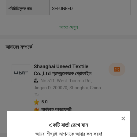
পরিচিতিমুলক নাম
SH-UNEED
আরো দেখুন
আমাদের সম্পর্কে
Shanghai Uneed Textile
Co.,Ltd প্রস্তুতকারক প্রোফাইল
No.511, West Tianmu Rd.,
Jingan D. 200070, Shanghai, China
,চীন
5.0
যাচাইকৃত সরবরাহকারী
একটি বার্তা রেখে যান
আরো দেখুন
আমরা শীঘ্রই আপনাকে আবার কল করব!