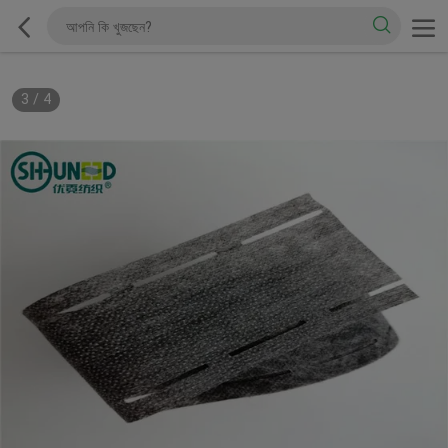
3
/
4