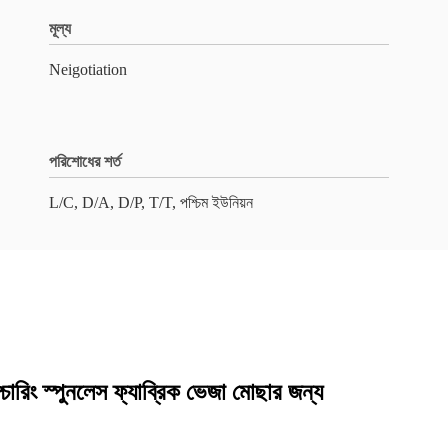
মূল্য
Neigotiation
পরিশোধের শর্ত
L/C, D/A, D/P, T/T, পশ্চিম ইউনিয়ন
শ্চারিং স্পুনলেস ফ্যাব্রিক ভেজা মোছার জন্য