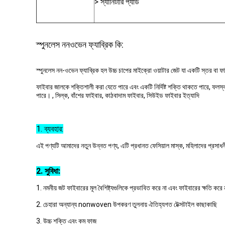
> স্যানিটারি প্যাড
স্পুনলেস ননওভেন ফ্যাব্রিক কি:
স্পুনলেস নন-ওভেন ফ্যাব্রিক হল উচ্চ চাপের মাইক্রো ওয়াটার জেট যা একটি স্তর বা
ফাইবার জালকে শক্তিশালী করা যেতে পারে এবং একটি নির্দিষ্ট শক্তি থাকতে পারে, ফলস্ব
পারে। , সিল্ক, বাঁশের ফাইবার, কাঠবাদাম ফাইবার, সিউইড ফাইবার ইত্যাদি
1. ব্যবহার:
এই পণ্যটি আমাদের নতুন উন্নত পণ্য, এটি প্রধানত ফেসিয়াল মাস্ক, মহিলাদের প্রসাধ
2. সুবিধা:
1. নমনীয় জট ফাইবারের মূল বৈশিষ্ট্যগুলিকে প্রভাবিত করে না এবং ফাইবারের ক্ষতি করে 
2. চেহারা অন্যান্য nonwoven উপকরণ তুলনায় ঐতিহ্যগত টেক্সটাইল কাছাকাছি
3. উচ্চ শক্তি এবং কম ফাজ