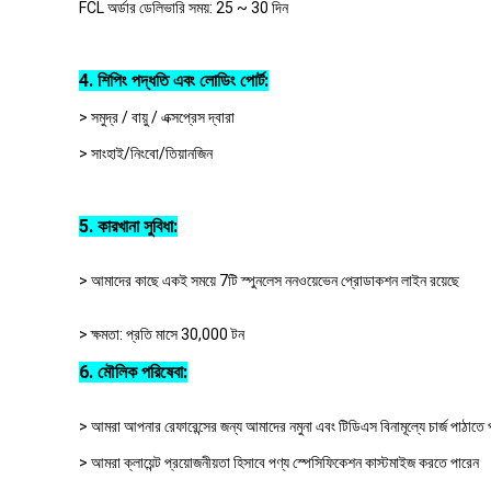
FCL অর্ডার ডেলিভারি সময়: 25 ~ 30 দিন
4. শিপিং পদ্ধতি এবং লোডিং পোর্ট:
> সমুদ্র / বায়ু / এক্সপ্রেস দ্বারা
> সাংহাই/নিংবো/তিয়ানজিন
5. কারখানা সুবিধা:
> আমাদের কাছে একই সময়ে 7টি স্পুনলেস ননওয়েভেন প্রোডাকশন লাইন রয়েছে
> ক্ষমতা: প্রতি মাসে 30,000 টন
6. মৌলিক পরিষেবা:
> আমরা আপনার রেফারেন্সের জন্য আমাদের নমুনা এবং টিডিএস বিনামূল্যে চার্জ পাঠাতে
> আমরা ক্লায়েন্ট প্রয়োজনীয়তা হিসাবে পণ্য স্পেসিফিকেশন কাস্টমাইজ করতে পারেন