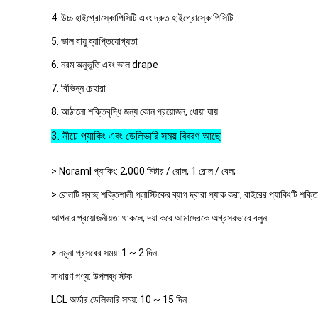
4. উচ্চ হাইগ্রোস্কোপিসিটি এবং দ্রুত হাইগ্রোস্কোপিসিটি
5. ভাল বায়ু ব্যাপ্তিযোগ্যতা
6. নরম অনুভূতি এবং ভাল drape
7. বিভিন্ন চেহারা
8. আঠালো শক্তিবৃদ্ধি জন্য কোন প্রয়োজন, ধোয়া যায়
3. নীচে প্যাকিং এবং ডেলিভারি সময় বিবরণ আছে
> Noraml প্যাকিং: 2,000 মিটার / রোল, 1 রোল / বেল;
> রোলটি স্বচ্ছ শক্তিশালী প্লাস্টিকের ব্যাগ দ্বারা প্যাক করা, বাইরের প্যাকিংটি শক্ত
আপনার প্রয়োজনীয়তা থাকলে, দয়া করে আমাদেরকে অগ্রসরভাবে বলুন
> নমুনা প্রসবের সময়: 1 ~ 2 দিন
সাধারণ পণ্য: উপলব্ধ স্টক
LCL অর্ডার ডেলিভারি সময়: 10 ~ 15 দিন