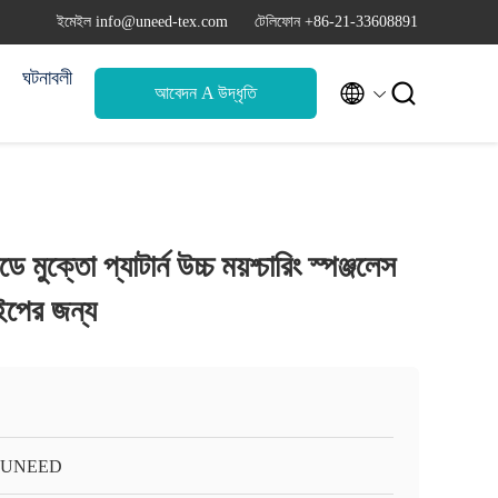
ইমেইল info@uneed-tex.com
টেলিফোন +86-21-33608891
ঘটনাবলী


আবেদন A উদ্ধৃতি
মুক্তো প্যাটার্ন উচ্চ ময়শ্চারিং স্পঞ্জলেস
াইপের জন্য
-UNEED