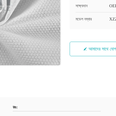
সাক্ষ্যদান
OEK
মডেল নম্বার
XZ
আমাদের সাথে যো
রঙ: