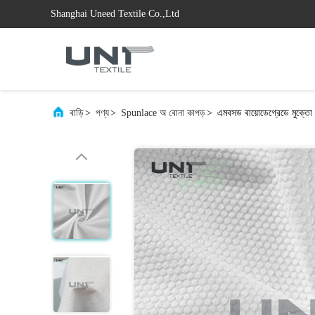
Shanghai Uneed Textile Co.,Ltd
বাড়ি
>
পণ্য
>
Spunlace অ বোনা কাপড়
>
এমবসড বায়োডেগ্রেডে মুক্তো প্য