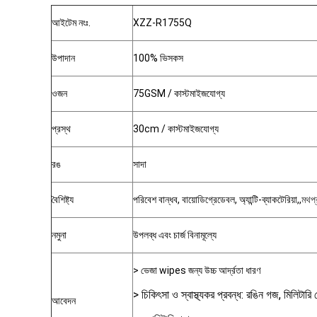
আইটেম নংঃ.
XZZ-R1755Q
উপাদান
100% ভিসকস
ওজন
75GSM / কাস্টমাইজযোগ্য
প্রস্থ
30cm / কাস্টমাইজযোগ্য
রঙ
সাদা
বৈশিষ্ট্য
পরিবেশ বান্ধব, বায়োডিগ্রেডেবল, অ্যান্টি-ব্যাকটেরিয়া,,
মথপ্র
নমুনা
উপলব্ধ এবং চার্জ বিনামূল্যে
> ভেজা wipes জন্য উচ্চ আর্দ্রতা ধারণ
> চিকিৎসা ও স্বাস্থ্যকর প্রবন্ধ: রঙিন গজ, মিলিটারি 
আবেদন