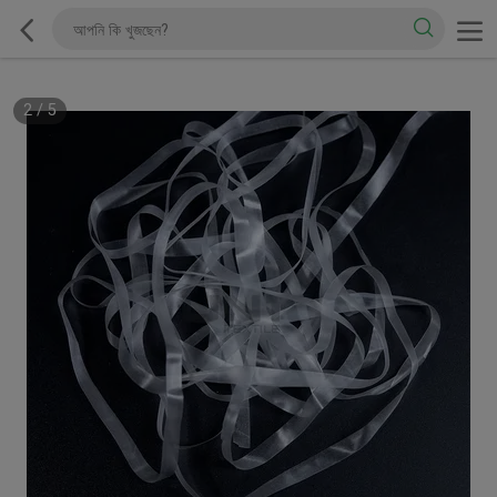
2
/
5