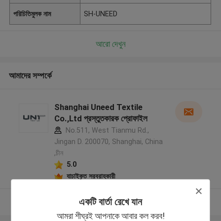
পরিচিতিমুলক নাম
SH-UNEED
আরো দেখুন
আমাদের সম্পর্কে
Shanghai Uneed Textile
Co.,Ltd প্রস্তুতকারক প্রোফাইল
No.511, West Tianmu Rd.,
Jingan D. 200070, Shanghai, China
,চীন
5.0
যাচাইকৃত সরবরাহকারী
একটি বার্তা রেখে যান
আরো দেখুন
আমরা শীঘ্রই আপনাকে আবার কল করব!