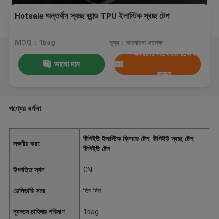
Hotsale অন্তর্বাস স্বচ্ছ ব্যান্ড TPU ইলাস্টিক স্বচ্ছ টেপ
MOQ：1bag
মূল্য：আলোচনা সাপেক্ষ
আমাদের সাথে যোগাযোগ
ভালো দাম
করুন
পণ্যের বর্ণনা
টিপিইউ ইলাস্টিক ক্লিয়ার টেপ
,
টিপিইউ স্বচ্ছ টেপ
,
লক্ষণীয় করা:
টিপিইউ টেপ
উৎপত্তি স্থল
CN
ডেলিভারি সময়
তিন দিন
ন্যূনতম চাহিদার পরিমাণ
1bag