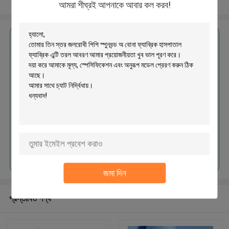
আরো দেখুন
আমরা শীঘ্রই আপনাকে আবার কল করব!
এর সেরা মূল্য পান
তিন স্তর জলরোধী পিপি স্পুনবন্ড অ বোনা
ফ্যাব্রিক হাসপাতাল ফ্যাব্রিক এন্টি তরল আবরণ
চালিয়ে
জমা দিন
প্রস্তাবিত পণ্য