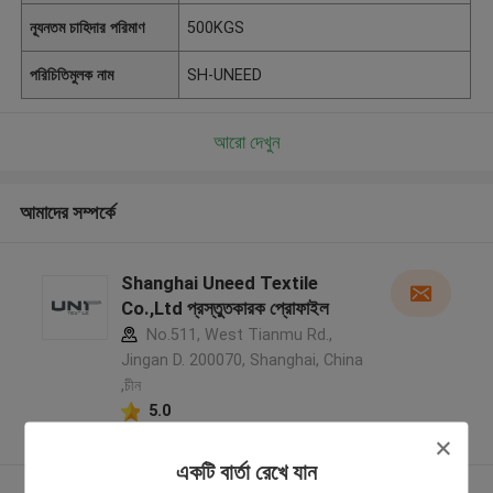
ন্যূনতম চাহিদার পরিমাণ
500KGS
পরিচিতিমুলক নাম
SH-UNEED
আরো দেখুন
আমাদের সম্পর্কে
Shanghai Uneed Textile
Co.,Ltd প্রস্তুতকারক প্রোফাইল
No.511, West Tianmu Rd.,
Jingan D. 200070, Shanghai, China
,চীন
5.0
যাচাইকৃত সরবরাহকারী
একটি বার্তা রেখে যান