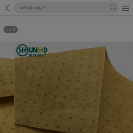
3
/
4