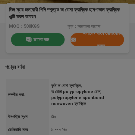
তিন স্তর জলরোধী পিপি স্পুনবন্ড অ বোনা ফ্যাব্রিক হাসপাতাল ফ্যাব্রিক
এন্টি তরল আবরণ
MOQ：500KGS
মূল্য：আলোচনা সাপেক্ষ
আমাদের সাথে যোগাযোগ
ভালো দাম
করুন
পণ্যের বর্ণনা
কৃষি অ বোনা ফ্যাব্রিক
,
অ বোনা polypropylene রোল
,
লক্ষণীয় করা:
polypropylene spunbond
nonwoven ফ্যাব্রিক
উৎপত্তি স্থল
চীন
ডেলিভারি সময়
5 ~ ৭ দিন