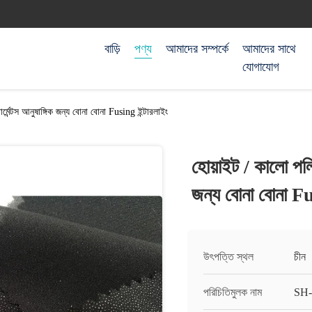
বাড়ি
পণ্য
আমাদের সম্পর্কে
আমাদের সাথে
যোগাযোগ
র্মেন্টস আনুষাঙ্গিক জন্য বোনা বোনা Fusing ইন্টারলাইং
হোয়াইট / কালো পলিয
জন্য বোনা বোনা Fu
উৎপত্তি স্থল
চীন
পরিচিতিমুলক নাম
SH