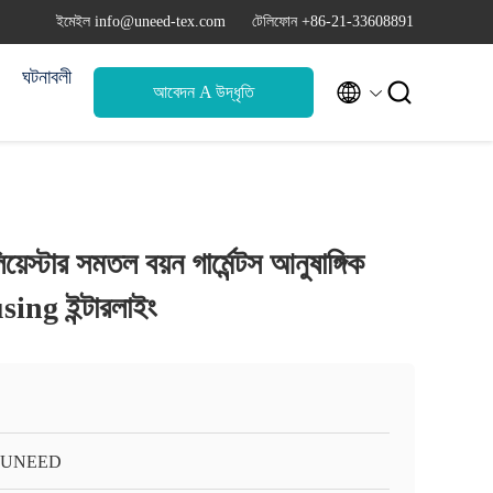
ইমেইল info@uneed-tex.com
টেলিফোন +86-21-33608891
ঘটনাবলী


আবেদন A উদ্ধৃতি
়েস্টার সমতল বয়ন গার্মেন্টস আনুষাঙ্গিক
sing ইন্টারলাইং
-UNEED