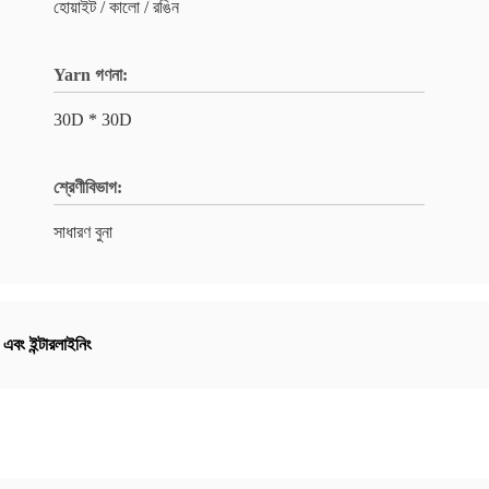
হোয়াইট / কালো / রঙিন
Yarn গণনা:
30D * 30D
শ্রেণীবিভাগ:
সাধারণ বুনা
এবং ইন্টারলাইনিং