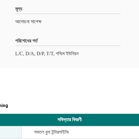
মূল্য
আলোচনা সাপেক্ষ
পরিশোধের শর্ত
L/C, D/A, D/P, T/T, পশ্চিম ইউনিয়ন
lining
সবিস্তার বিবরণী
সমতল বুনা ইন্টারলাইনিং