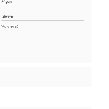
30gsm
রোজকার:
পিএ ডাবল ডট