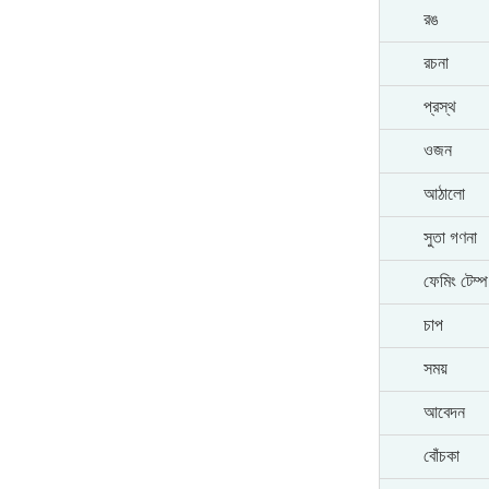
রঙ
রচনা
প্রস্থ
ওজন
আঠালো
সুতা গণনা
ফেমিং টেম্
চাপ
সময়
আবেদন
বোঁচকা