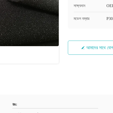
সাক্ষ্যদান
OE
মডেল নম্বার
P30
আমাদের সাথে যো
রঙ: