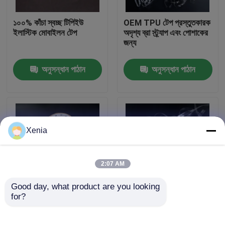
১০০% কাঁচা স্বচ্ছ টিপিইউ
OEM TPU টেপ প্রস্তুতকারক
কারখানা পরিদর্শন
ইলাস্টিক মোবাইলন টেপ
অদৃশ্য ব্রা স্ট্র্যাপ এবং পোশাকের
জন্য
গুণমান নিয়ন্ত্রণ
অনুসন্ধান পাঠান
অনুসন্ধান পাঠান
আমাদের সাথে যোগাযোগ
খবর
Xenia
মামলা
2:07 AM
Good day, what product are you looking 
একটি উদ্ধৃতি অনুরোধ করুন
for?
সিউমলেস ইনভিজ্যুয়াল ব্রা
সিলিকন মোবিলন টিপিইউ টেপ
টিপিইউ টেপ
3/4/5/6 মিমি টিপিইউ ক্লিয়ার
ইনভিজিবল ইলাস্টিক ট্রান্সপারেন্ট
ফিউশেবেল ইন্টারলিঙ্গিং