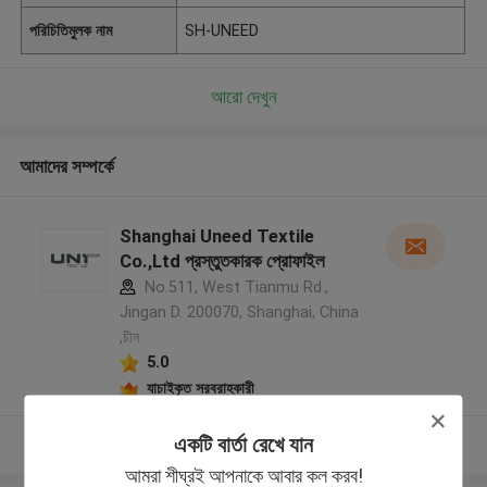
পরিচিতিমুলক নাম
SH-UNEED
আরো দেখুন
আমাদের সম্পর্কে
Shanghai Uneed Textile
Co.,Ltd প্রস্তুতকারক প্রোফাইল
No.511, West Tianmu Rd.,
Jingan D. 200070, Shanghai, China
,চীন
5.0
যাচাইকৃত সরবরাহকারী
একটি বার্তা রেখে যান
আরো দেখুন
আমরা শীঘ্রই আপনাকে আবার কল করব!