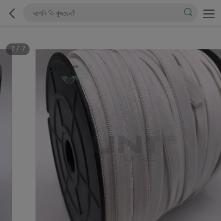
7
/
7