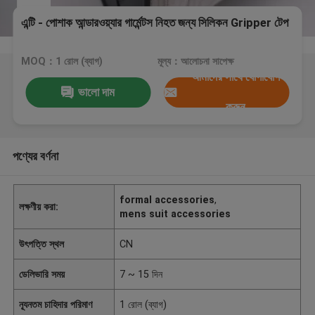
এন্টি - পোশাক আন্ডারওয়্যার গার্মেন্টস নিহত জন্য সিলিকন Gripper টেপ
MOQ：1 রোল (ব্যাগ)
মূল্য：আলোচনা সাপেক্ষ
আমাদের সাথে যোগাযোগ
ভালো দাম
করুন
পণ্যের বর্ণনা
formal accessories
,
লক্ষণীয় করা:
mens suit accessories
উৎপত্তি স্থল
CN
ডেলিভারি সময়
7 ~ 15 দিন
ন্যূনতম চাহিদার পরিমাণ
1 রোল (ব্যাগ)