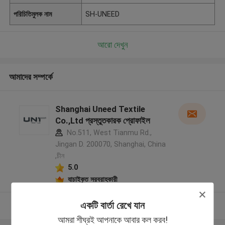
পরিচিতিমুলক নাম
SH-UNEED
আরো দেখুন
আমাদের সম্পর্কে
Shanghai Uneed Textile
Co.,Ltd প্রস্তুতকারক প্রোফাইল
No.511, West Tianmu Rd.,
Jingan D. 200070, Shanghai, China
,চীন
5.0
যাচাইকৃত সরবরাহকারী
একটি বার্তা রেখে যান
আরো দেখুন
আমরা শীঘ্রই আপনাকে আবার কল করব!