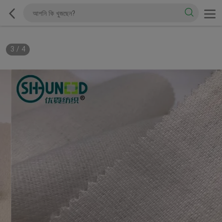
3
/
4