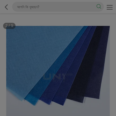
2
/
5