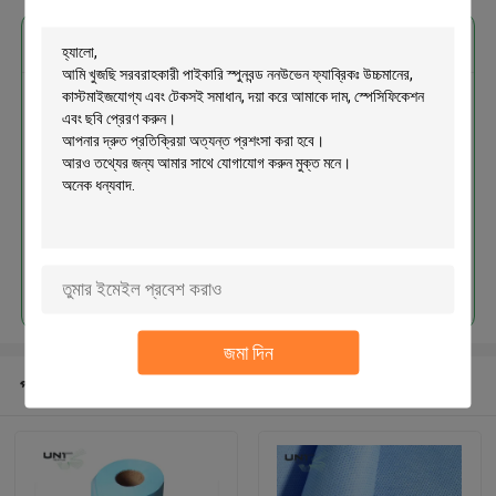
এর সেরা মূল্য পান
সরবরাহকারী পাইকারি স্পুনবন্ড ননউভেন
ফ্যাব্রিকঃ উচ্চমানের, কাস্টমাইজযোগ্য এবং
টেকসই সমাধান
চালিয়ে
জমা দিন
প্রস্তাবিত পণ্য