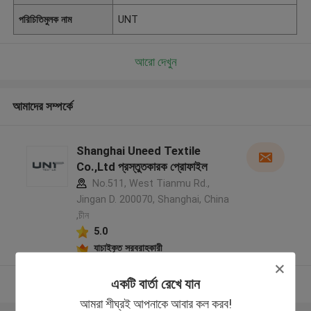
পরিচিতিমুলক নাম
UNT
আরো দেখুন
আমাদের সম্পর্কে
Shanghai Uneed Textile
Co.,Ltd প্রস্তুতকারক প্রোফাইল
No.511, West Tianmu Rd.,
Jingan D. 200070, Shanghai, China
,চীন
5.0
যাচাইকৃত সরবরাহকারী
একটি বার্তা রেখে যান
আরো দেখুন
আমরা শীঘ্রই আপনাকে আবার কল করব!