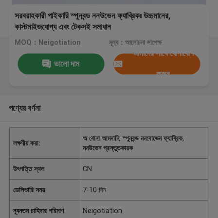
সরবরাহকারী পাইকারি স্পুনবন্ড ননউভেন ফ্যাব্রিকঃ উচ্চমানের,
কাস্টমাইজযোগ্য এবং টেকসই সমাধান
MOQ：Neigotiation
মূল্য：আলোচনা সাপেক্ষ
আমাদের সাথে যোগাযোগ
ভালো দাম
করুন
পণ্যের বর্ণনা
অ বোনা আমদানি
,
স্পুনবন্ড ননবোভেন ফ্যাব্রিক
,
লক্ষণীয় করা:
ননউভেন প্রস্তুতকারক
উৎপত্তি স্থল
CN
ডেলিভারি সময়
7-10 দিন
ন্যূনতম চাহিদার পরিমাণ
Neigotiation