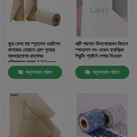
ধুয়ে ফেলা যায় স্পুনলেস ওয়াইপস
মাল্টি পারপাস ডিসপোজেবল কিচেন
কাগজের তোয়ালে রোল পুনরায়
স্পানলেস নন-ওভেন ফ্যাব্রিক
ব্যবহারযোগ্য রান্নাঘর
প্রিন্টিং প্যাটার্ন পেপার টাওয়েল
পরিষ্কারের কাপড় 130gsm
অনুসন্ধান পাঠান
অনুসন্ধান পাঠান
বাড়ি
পণ্য
আমাদের সম্পর্কে