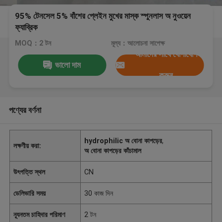
95% টেনসেল 5% বাঁশের প্লেইন মুখের মাস্ক স্পুনলাস অ নুওয়েন
ফ্যাব্রিক
MOQ：2 টন
মূল্য：আলোচনা সাপেক্ষ
আমাদের সাথে যোগাযোগ
ভালো দাম
করুন
পণ্যের বর্ণনা
hydrophilic অ বোনা কাপড়ের
,
লক্ষণীয় করা:
অ বোনা কাপড়ের কাঁচামাল
উৎপত্তি স্থল
CN
ডেলিভারি সময়
30 কাজ দিন
ন্যূনতম চাহিদার পরিমাণ
2 টন