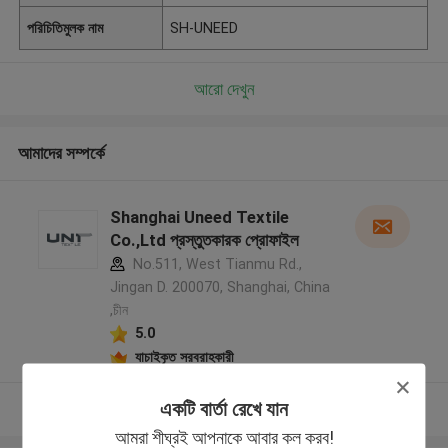
পরিচিতিমুলক নাম
SH-UNEED
আরো দেখুন
আমাদের সম্পর্কে
Shanghai Uneed Textile
Co.,Ltd প্রস্তুতকারক প্রোফাইল
No.511, West Tianmu Rd.,
Jingan D. 200070, Shanghai, China
,চীন
5.0
যাচাইকৃত সরবরাহকারী
একটি বার্তা রেখে যান
আরো দেখুন
আমরা শীঘ্রই আপনাকে আবার কল করব!