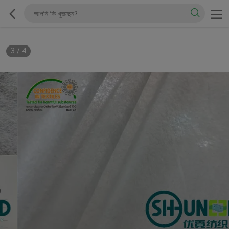
3
/
4