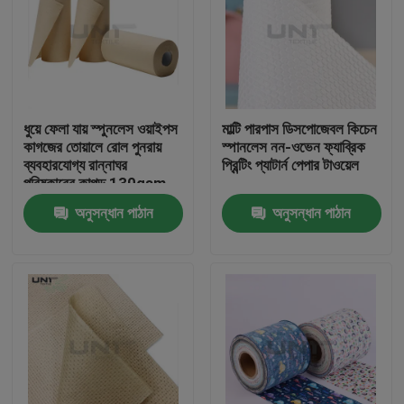
ধুয়ে ফেলা যায় স্পুনলেস ওয়াইপস
মাল্টি পারপাস ডিসপোজেবল কিচেন
কাগজের তোয়ালে রোল পুনরায়
স্পানলেস নন-ওভেন ফ্যাব্রিক
ব্যবহারযোগ্য রান্নাঘর
প্রিন্টিং প্যাটার্ন পেপার টাওয়েল
পরিষ্কারের কাপড় 130gsm
অনুসন্ধান পাঠান
অনুসন্ধান পাঠান
বাড়ি
পণ্য
আমাদের সম্পর্কে