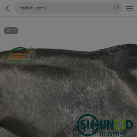
3
/
4