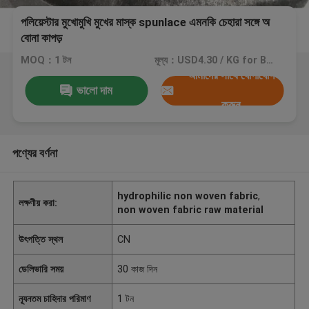
পলিয়েস্টার মুখোমুখি মুখের মাস্ক spunlace এমনকি চেহারা সঙ্গে অ
বোনা কাপড়
MOQ：1 টন
মূল্য：USD4.30 / KG for Black USD3.30 / KG for White
আমাদের সাথে যোগাযোগ
ভালো দাম
করুন
পণ্যের বর্ণনা
hydrophilic non woven fabric
,
লক্ষণীয় করা:
non woven fabric raw material
উৎপত্তি স্থল
CN
ডেলিভারি সময়
30 কাজ দিন
ন্যূনতম চাহিদার পরিমাণ
1 টন