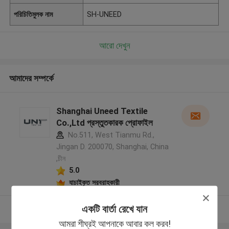
পরিচিতিমুলক নাম
SH-UNEED
আরো দেখুন
আমাদের সম্পর্কে
Shanghai Uneed Textile
Co.,Ltd প্রস্তুতকারক প্রোফাইল
No.511, West Tianmu Rd.,
Jingan D. 200070, Shanghai, China
,চীন
5.0
যাচাইকৃত সরবরাহকারী
একটি বার্তা রেখে যান
আরো দেখুন
আমরা শীঘ্রই আপনাকে আবার কল করব!