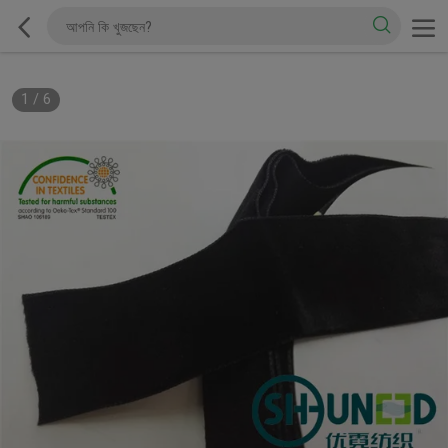
1
/
6