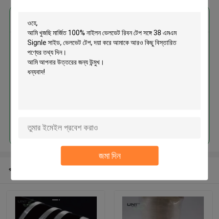
এর সেরা মূল্য পান
মার্জিত 100% নাইলন ভেলভেট রিবন টেপ সঙ্গে
38 এমএম Signle সাইড, ভেলভেট টেপ
চালিয়ে
জমা দিন
প্রস্তাবিত পণ্য