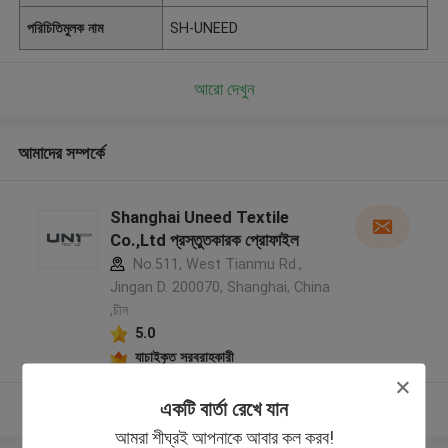
পরিচিতিমুলক নাম
SH-UNEED
আরো দেখুন
আমাদের সম্পর্কে
Shanghai Uneed Textile
Co.,Ltd প্রস্তুতকারক প্রোফাইল
No.511, West Tianmu Rd.,
Jingan D. 200070, Shanghai, China
,চীন
5.0
যাচাইকৃত সরবরাহকারী
একটি বার্তা রেখে যান
আরো দেখুন
আমরা শীঘ্রই আপনাকে আবার কল করব!