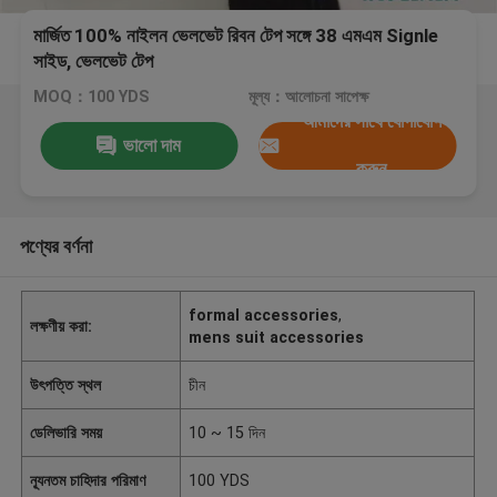
মার্জিত 100% নাইলন ভেলভেট রিবন টেপ সঙ্গে 38 এমএম Signle
সাইড, ভেলভেট টেপ
MOQ：100 YDS
মূল্য：আলোচনা সাপেক্ষ
আমাদের সাথে যোগাযোগ
ভালো দাম
করুন
পণ্যের বর্ণনা
formal accessories
,
লক্ষণীয় করা:
mens suit accessories
উৎপত্তি স্থল
চীন
ডেলিভারি সময়
10 ~ 15 দিন
ন্যূনতম চাহিদার পরিমাণ
100 YDS