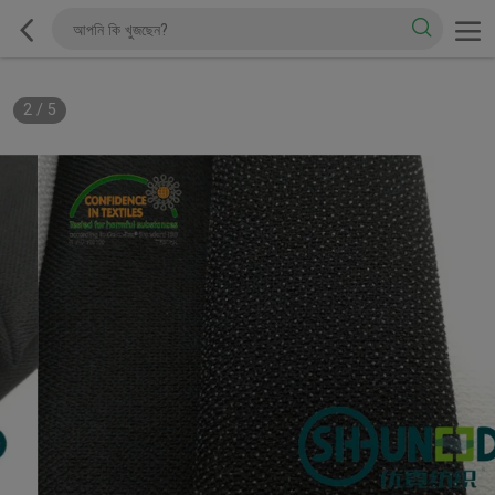
2
/
5